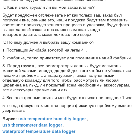
К: Как я знаю грузили ли вы мой заказ или не?
Будет предложен отслеживать нет как только ваш заказ был
погружен вне, раньше это, наши продажи будут там проверить
состояние производственного процесса и упаковки, будут фото
вы сделанный заказ и позволяют вам знать когда
товароотправитель скомплектовал его вверх.
К: Почему должен я выбрать вашу компанию?
Поставщик Алибаба золотой на леты 4+.
1.
2. фабрика, тепло приветствует для посещения нашей фабрики.
3. Перед грузить, все регистраторы данных будут испытаны
машиной часами, иногда, до дней для того чтобы не убеждаться
никакие проблемы с аппаратурами, также полученными
отдельную команду для того чтобы рассмотреть ли любая
царапина на лькд, ли покрытый всем необходимы аксессуарам,
все аксессуары правые одни етк.
Все электронные почты и мсн будут отвечают не позднее 1 час
4.
5. всегда фокус на клиентах порции фиксирует проблему вместо
увертывать
usb temperature humidity logger
Бирки:
,
usb thermometer data logger
,
waterproof temperature data logger