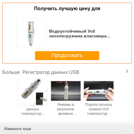
Получить лучшую цену для
Водоустойчивый Усб
лесопогрузчика влагомера
регистратора данных УСБ для
холодильника/холодильных
установок
Продолжать
Регистратор данных USB
Больше
тратор
Регистратор
Режимы в
Пороги сигнала
Диза
х ИП67
данных
реальном
тревоги Усб
темпер
мистора
температуры
времени
температуры
ПД
окой
УСБ,
множественного
регистратора
регистр
ости
индикаторные
лесопогрузчика
данных
данных
ойчивый
лампы СИД УСБ
влажности
потребителя
транспо
Измените язык
еем ЛКД
регистратора
температуры Усб
индустрии
низкой м