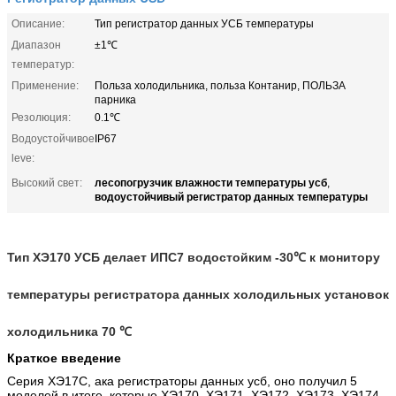
Описание:
Тип регистратор данных УСБ температуры
Диапазон
±1℃
температур:
Применение:
Польза холодильника, польза Контанир, ПОЛЬЗА
парника
Резолюция:
0.1℃
Водоустойчивое
IP67
leve:
лесопогрузчик влажности температуры усб
Высокий свет:
,
водоустойчивый регистратор данных температуры
Тип ХЭ170 УСБ делает ИПС7 водостойким -30℃ к монитору
температуры регистратора данных холодильных установок
холодильника 70 ℃
Краткое введение
Серия ХЭ17С, ака регистраторы данных усб, оно получил 5
моделей в итоге, которые ХЭ170, ХЭ171, ХЭ172, ХЭ173, ХЭ174,