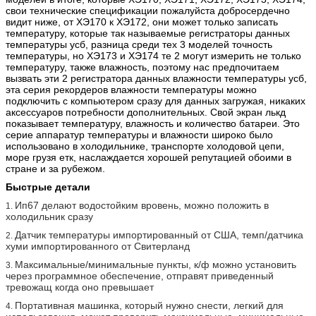
свои технические спецификации пожалуйста добросердечно
видит ниже, от ХЭ170 к ХЭ172, они может только записать
температуру, которые так называемые регистраторы данных
температуры усб, разница среди тех 3 моделей точность
температуры, но ХЭ173 и ХЭ174 те 2 могут измерить не только
температуру, также влажность, поэтому нас предпочитаем
вызвать эти 2 регистратора данных влажности температуры усб,
эта серия рекордеров влажности температуры можно
подключить с компьютером сразу для данных загружая, никаких
аксессуаров потребности дополнительных. Свой экран лькд
показывает температуру, влажность и количество батареи. Это
серие аппаратур температуры и влажности широко было
использовано в холодильнике, транспорте холодовой цепи,
море грузя етк, наслаждается хорошей репутацией обоими в
стране и за рубежом.
Быстрые детали
Ип67 делают водостойким вровень, можно положить в
1.
холодильник сразу
Датчик температуры импортированный от США, темп/датчика
2.
хуми импортированного от Свитерланд
Максимальные/минимальные пункты, к/ф можно установить
3.
через программное обеспечение, отправят приведенный
тревожащ когда оно превышает
Портативная машинка, который нужно снести, легкий для
4.