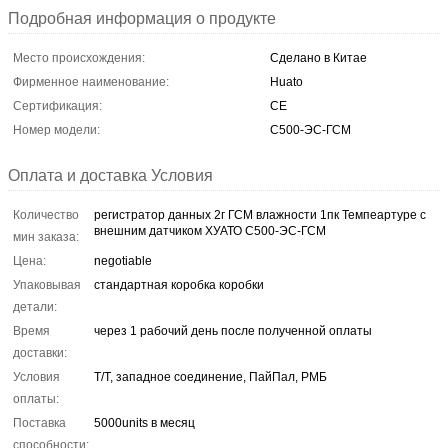
Подробная информация о продукте
Место происхождения:
Сделано в Китае
Фирменное наименование:
Huato
Сертификация:
CE
Номер модели:
С500-ЭС-ГСМ
Оплата и доставка Условия
Количество
регистратор данных 2г ГСМ влажности 1пк Темпеартуре с
внешним датчиком ХУАТО С500-ЭС-ГСМ
мин заказа:
Цена:
negotiable
Упаковывая
стандартная коробка коробки
детали:
Время
через 1 рабочий день после полученной оплаты
доставки:
Условия
Т/Т, западное соединение, ПайПал, РМБ
оплаты:
Поставка
5000units в месяц
способности: