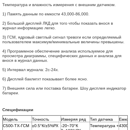
Температура и влажность измерения с внешним датчиком.
1)
Память данным по емкости 43,000-86,000.
2)
Большой дисплей ЛКД для того чтобы показать внося в
журнал информацию легко.
3)
ГСМ, ядровый светлый сигнал тревоги если определяемый
пользователем максимум/минимальные величины превышены.
4)
Программное обеспечение анализа используемое для
просмотра диаграммы, специфических данных и анализа
для
внося в журнал данных.
5)
Интервал журнала: 2с-24х.
6)
Дисплей баклигхт показывает более ясно.
7)
Внешняя сила или поставка батареи. Шоу дисплея индикатор
батареи.
Спецификации
Модель
Точность
Измеряя ряд
Тип датчика
Емкос
С500-ТХ-ГСМ
±0.5°К/±5%РХ
-20~70°К
Температура +
4300