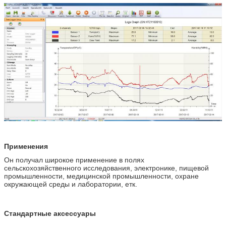
температуры
внешний с 3
метрами
С520-ДТ-ГСМ
±0.5°К
-40~85°К
Датчик
4300
двойной
температуры
внешний с 3
метрами
С520-ЭТ-ГСМ
±0.3°К
-40~85К
Датчик
4300
одиночной
температуры
внешний с 3
метрами
С520-ДТ-ГСМ
±0.3°К
-40~85°К
Датчик
4300
двойной
температуры
Применения
внешний с 3
метрами
Он получал широкое применение в полях
сельскохозяйственного исследования, электронике, пищевой
промышленности, медицинской промышленности, охране
окружающей среды и лаборатории, етк.
Стандартные аксессуары