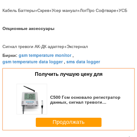
Кабель Баттеры+Скрев+Усер мануал+ЛогПро Софтваре+УСБ
Опционные аксессуары
Сигнал тревоги АК-ДК адаптер+Экстернал
gsm temperature monitor
Бирки:
,
gsm temperature data logger
sms data logger
,
Получить лучшую цену для
С500 Гсм основало регистратор
данных, сигнал тревоги
температуры Смс с внешним
датчиком
Продолжать