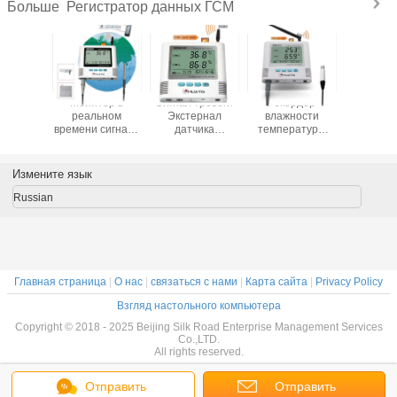
Регистратор данных ГСМ
Больше
арея
Монитор в
Сигнал тревоги
Рекордер
Датч
ратора
реальном
Экстернал
влажности
темпер
х Гсм
времени сигнала
датчика
температуры
ГСМ си
сигнала
тревоги
температуры
лесопогрузчика
тревоги
ги СМС
температуры
Гсм монитора
температуры
диспле
альная
холодильника
температуры
УСБ ГСМ
регистр
Измените язык
зующая
для полей
Гсм высокой
максимальный
данн
гию с
сельскохозяйственного
точности
минимальный с
темпер
Russian
двойника
исследования
внешним зондом
ГС
шним
Главная страница
|
О нас
|
связаться с нами
|
Карта сайта
|
Privacy Policy
Взгляд настольного компьютера
Copyright © 2018 - 2025 Beijing Silk Road Enterprise Management Services
Co.,LTD.
All rights reserved.
Отправить
Отправить