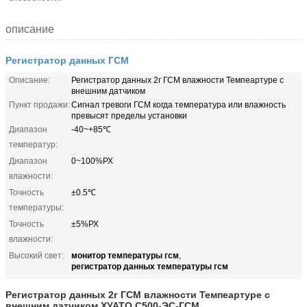
описание
Регистратор данных ГСМ
Описание:
Регистратор данных 2г ГСМ влажности Темпеартуре с
внешним датчиком
Пункт продажи:
Сигнал тревоги ГСМ когда температура или влажность
превысят пределы установки
Диапазон
-40~+85℃
температур:
Диапазон
0~100%РХ
влажности:
Точность
±0.5℃
температуры:
Точность
±5%РХ
влажности:
монитор температуры гсм
Высокий свет:
,
регистратор данных температуры гсм
Регистратор данных 2г ГСМ влажности Темпеартуре с
внешним датчиком ХУАТО С500-ЭС-ГСМ