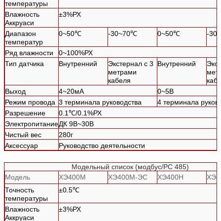
температуры
Влажность
±3%РХ
Аккруаси
Диапазон
0~50℃
-30~70℃
0~50℃
-30
температур
Ряд влажности
0~100%РХ
Тип датчика
Внутренний
Экстернал с 3
Внутренний
Экст
метрами
мет
кабеля
каб
Выход
4~20мА
0~5В
Режим провода
3 терминала руководства
4 терминала руков
Разрешение
0.1℃/0.1%РХ
Электропитание
ДК 9В~30В
Чистый вес
280г
Аксессуар
Руководство деятельности
Модельный список (модбус/РС 485)
Модель
ХЭ400М
ХЭ400М-ЭС
ХЭ400Н
ХЭ4
Точность
±0.5℃
температуры
Влажность
±3%РХ
Аккруаси