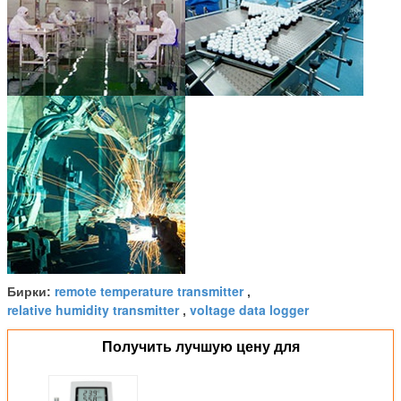
remote temperature transmitter
Бирки:
,
relative humidity transmitter
voltage data logger
,
Получить лучшую цену для