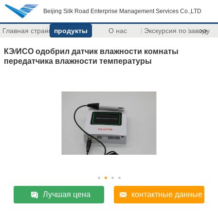
Beijing Silk Road Enterprise Management Services Co.,LTD
Главная страница
продукты
О нас
Экскурсия по заводу
>>
КЭ/ИСО одобрил датчик влажности комнаты
передатчика влажности температуры
Лучшая цена
контактные данные