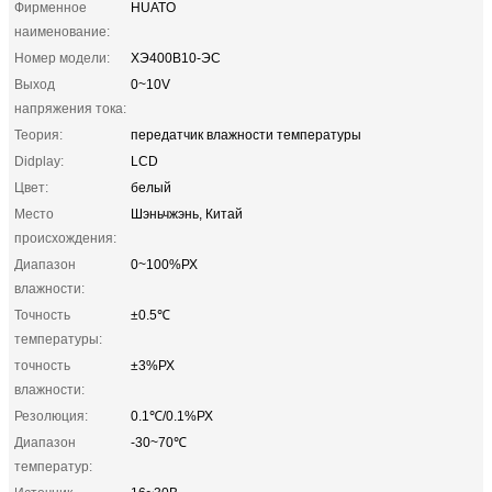
Фирменное
HUATO
наименование:
Номер модели:
ХЭ400В10-ЭС
Выход
0~10V
напряжения тока:
Теория:
передатчик влажности температуры
Didplay:
LCD
Цвет:
белый
Место
Шэньчжэнь, Китай
происхождения:
Диапазон
0~100%РХ
влажности:
Точность
±0.5℃
температуры:
точность
±3%РХ
влажности:
Резолюция:
0.1℃/0.1%РХ
Диапазон
-30~70℃
температур: