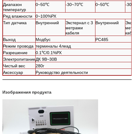
Диапазон
0~50℃
-30~70℃
0~50℃
-30
температур
Ряд влажности
0~100%РХ
Тип датчика
Внутренний
Экстернал с 3
Внутренний
Экст
метрами
мет
кабеля
каб
Выход
Модбус
РС485
Режим провода
терминалы 4леад
Разрешение
0.1℃/0.1%РХ
Электропитание
ДК 9В~30В
Чистый вес
280г
Аксессуар
Руководство деятельности
Изображения продукта