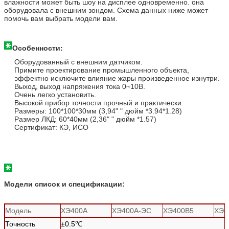
влажности может быть шоу на дисплее одновременно. она
оборудовала с внешним зондом. Схема данных ниже может
помочь вам выбрать модели вам.
Особенности:
Оборудованный с внешним датчиком.
Примите проектирование промышленного объекта,
эффектно исключите влияние жары произведенное изнутри.
Выход, выход напряжения тока 0~10В.
Очень легко установить.
Высокой прибор точности прочный и практически.
Размеры: 100*100*30мм (3,94" " дюйм *3.94*1.28)
Размер ЛКД: 60*40мм (2,36" " дюйм *1.57)
Сертификат: КЭ, ИСО
Модели список и спецификации:
Модель
ХЭ400А
ХЭ400А-ЭС
ХЭ400В5
ХЭ4
Точность
±0.5℃