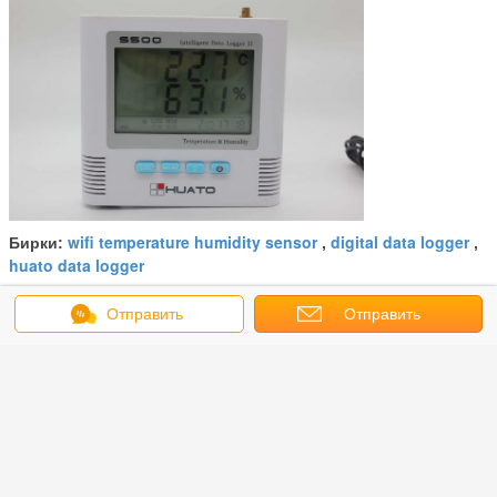
wifi temperature humidity sensor
digital data logger
Бирки:
,
,
huato data logger
Получить лучшую цену для
Отправить
Отправить
сообщение
запрос
Решение системы регистратора
данных серии ВИФИ ХУАТО
С500 для температуры высоко
эффективной
Продолжать