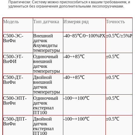
Практически: Систему можно приспособиться к вашим требованиям, и
удлиниться без ограничения дополнительными лесопогрузчиками.
Модель
Тип датчика
Измеряя ряд
Точность
С500-ЭС-
Внешний
-40~85℃/0~100%РХ
±0.5℃/±5%Р
ВиФи
датчик
&хумидиты
температуры
С500-ЭТ-
Одиночный
-40~+85℃
±0.5℃
ВиФИ
внешний
датчик
температуры
С500-ДТ-
Двойной
-40~+85℃
±0.5℃
ВиФи
внешний
датчик
температуры
С500-ЭПТ-
Одиночный
-100~+100℃
±0.5℃
ВиФи
датчик
екстернал
ПТ100
С500-ДПТ-
Двойной
-100~+100℃
±0.5℃
ВиФи
датчик
екстернал
ПТ100