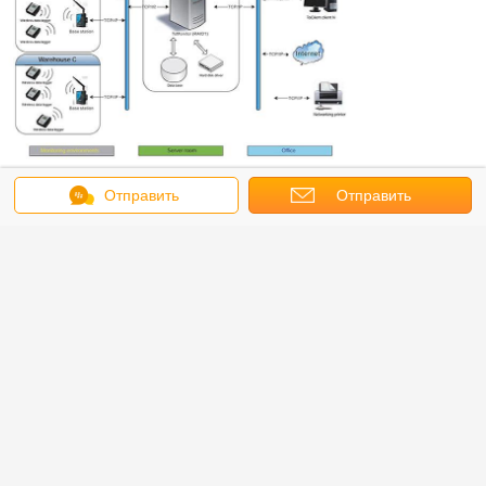
Применения:
Отправить
Отправить
Широко приложенный в лаборатории фиельдс, пищевая
промышленность, холодильные установки, более сервир комната,
сообщение
холодильник,
запрос
медицинская промышленность, фармацевтические поля,
электрическая индустрия, склад и аграрный етк.
wireless temperature and humidity monitor
Бирки:
,
wireless temperature and humidity data logger
,
wireless temperature humidity monitoring system
Получить лучшую цену для
Датчик температуры Зигбее