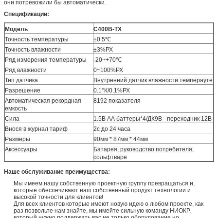
они потревожили бы автоматически.
Спецификации:
Модель
С400В-ТХ
Точность температуры
±0.5℃
Точность влажности
±3%РХ
Ряд измерения температуры
-20~+70℃
Ряд влажности
0~100%РХ
Тип датчика
Внутренний датчик влажности темперауте
Разрешение
0.1°К/0.1%РХ
Автоматическая рекордная
8192 показателя
емкость
Сила
1.5В АА баттеры*4/ДК9В - переходник 12В
Внося в журнал тариф
2с до 24 часа
Размеры
90мм * 87мм * 44мм
Аксессуары
Батарея, руководство потребителя,
сольфтваре
Наше обслуживание преимущества:
Мы имеем нашу собственную проектную группу превращаться и,
которые обеспечивают наш собственный продукт технологии и
высокой точности для клиентов!
Для всех клиентов которые имеют новую идею о любом проекте, как
раз позвольте нам знайте, мы имейте сильную команду НИОКР,
который нужно поддержать вас не только оборудование но