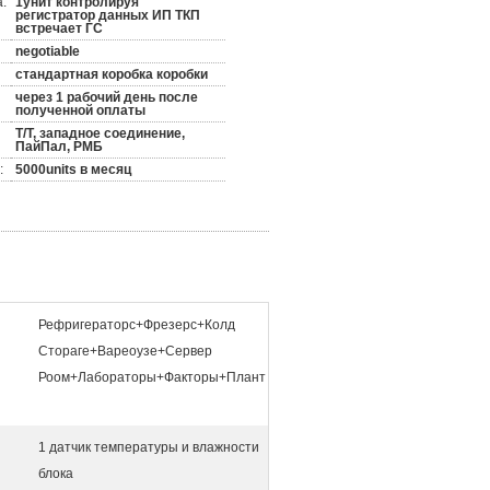
:
1унит контролируя
регистратор данных ИП ТКП
встречает ГС
negotiable
стандартная коробка коробки
через 1 рабочий день после
полученной оплаты
Т/Т, западное соединение,
ПайПал, РМБ
:
5000units в месяц
Рефригераторс+Фрезерс+Колд
Стораге+Вареоузе+Сервер
Роом+Лабораторы+Факторы+Плант
1 датчик температуры и влажности
блока