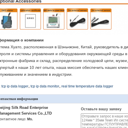
формация о компании
тема Хуато, расположенная в Шэньчжэне, Китай, руководитель в ди
троля и системы управления и оборудования окружающей среды в
ктронные фабрика и склад, распределение холодовой цепи, музеи, 
пертый к наши 10 лет опыта, наша миссия обеспечить наших клие
луживанием и значением в индустрии.
,
,
:
tcp ip data logger
tcp ip data monitor
real time temperature data logger
онтактная информация
eijing Silk Road Enterprise
Оставьте вашу заявку
anagement Services Co.,LTD
онтактное лицо:
Ms.