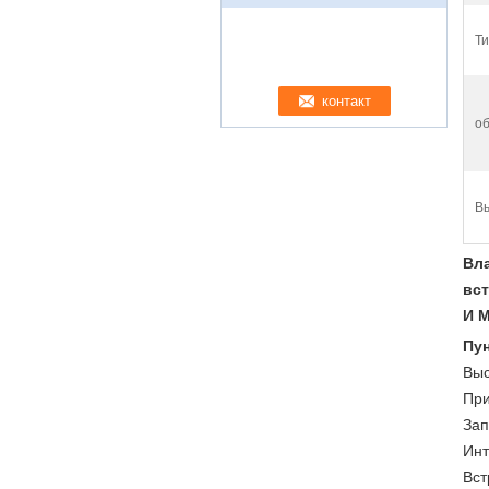
Ти
об
В
Вл
вс
И 
Пу
Выс
При
Зап
Инт
Вст