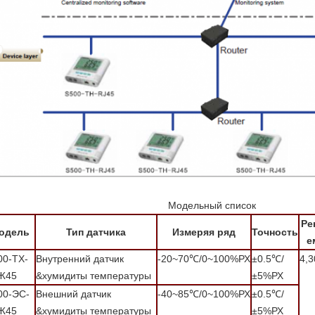
Модельный список
Ре
одель
Тип датчика
Измеряя ряд
Точность
е
00-ТХ-
Внутренний датчик
-20~70℃/0~100%РХ
±0.5℃/
4,3
Ж45
&хумидиты температуры
±5%РХ
00-ЭС-
Внешний датчик
-40~85℃/0~100%РХ
±0.5℃/
Ж45
&хумидиты температуры
±5%РХ