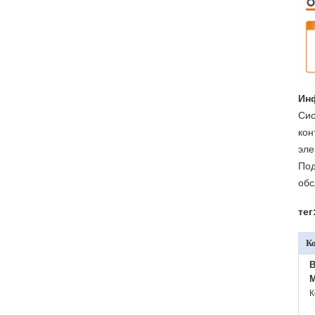
Ин
Сис
кон
эле
Под
обс
тег
К
B
M
К