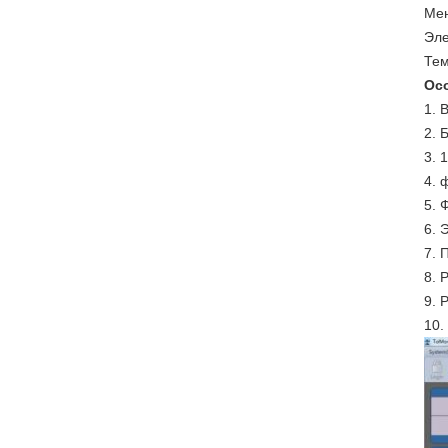
Мен
Эле
Тем
Ос
1. 
2. 
3. 
4. 
5. 
6. 
7. 
8. 
9. 
10.