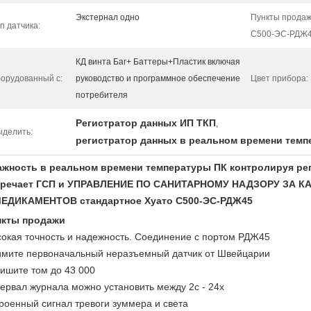
Экстернал одно
Пункты прода
п датчика:
С500-ЭС-РДЖ4
КД винта Баг+ Баттеры+Пластик включая
орудованный с:
руководство и программное обеспечение
Цвет прибора:
потребителя
Регистратор данных ИП ТКП
,
ыделить:
регистратор данных в реальном времени тем
ажность в реальном времени температуры ПК контролируя ре
тречает ГСП и УПРАВЛЕНИЕ ПО САНИТАРНОМУ НАДЗОРУ ЗА
МЕДИКАМЕНТОВ стандартное Хуато С500-ЭС-РДЖ45
нкты продажи
окая точность и надежность. Соединение с портом РДЖ45
мите первоначальный неразъемный датчик от Швейцарии
ишите том до 43 000
ервал журнала можно установить между 2с - 24х
роенный сигнал тревоги зуммера и света