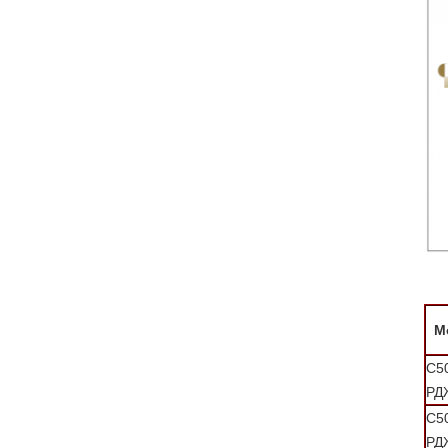
М
С5
РД
С5
РД