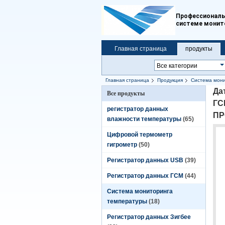
Профессиональн
системе монит
Главная страница
продукты
Главная страница
Продукция
Система мон
УПРАВЛЕНИЯ ПО САНИТАРНОМУ НАДЗО
Да
Все продукты
ГС
регистратор данных
ПР
влажности температуры
(65)
Цифровой термометр
гигрометр
(50)
Регистратор данных USB
(39)
Регистратор данных ГСМ
(44)
Система мониторинга
температуры
(18)
Регистратор данных Зигбее