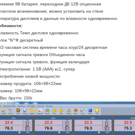
яемая 9В батарея, переходник ДК 12В опционная
гантное возникновение, можно установить на стене
пература дисплеев и данные по влажности одновременно
обенности:
Влажность Темп дисплея одновременно
Блок °К/°Ф дискретный
1/2-часовая система времени часа хоур/24 дискретная
функция сигнала тревоги Объединенн-часа
Функция сигнала тревоги, функция календаря
Электропитание: 1.5В (ААА) кс1, супер
Потребление низкой мощности
Размер продукта: 106×98×22мм
Размер: 106×98×22мм
 Вес брутто: 150г