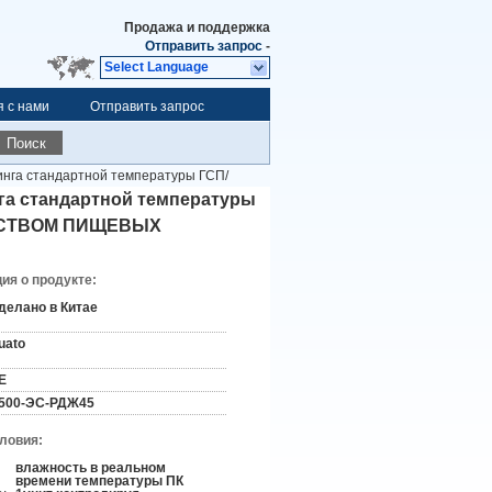
Продажа и поддержка
Отправить запрос
-
Select Language
я с нами
Отправить запрос
Поиск
инга стандартной температуры ГСП/
нга стандартной температуры
ЕСТВОМ ПИЩЕВЫХ
я о продукте:
делано в Китае
uato
E
500-ЭС-РДЖ45
словия:
влажность в реальном
времени температуры ПК