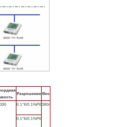
кордная
Разрешение
Вес
мкость
000
0.1°К/0.1%РХ
380г
0.1°К/0.1%РХ