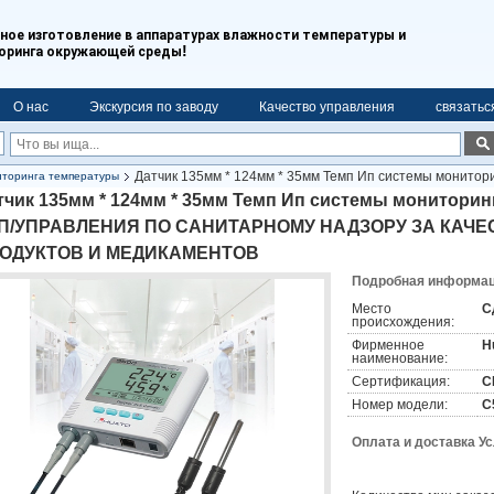
ое изготовление в аппаратурах влажности температуры и
!
оринга окружающей среды
О нас
Экскурсия по заводу
Качество управления
связатьс
Датчик 135мм * 124мм * 35мм Темп Ип системы монитор
иторинга температуры
РУ ЗА КАЧЕСТВОМ ПИЩЕВЫХ ПРОДУКТОВ И МЕДИКАМЕНТОВ
тчик 135мм * 124мм * 35мм Темп Ип системы монитори
П/УПРАВЛЕНИЯ ПО САНИТАРНОМУ НАДЗОРУ ЗА КАЧ
ОДУКТОВ И МЕДИКАМЕНТОВ
Подробная информаци
Место
С
происхождения:
Фирменное
H
наименование:
Сертификация:
C
Номер модели:
С
Оплата и доставка У