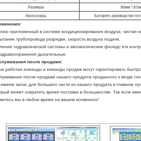
Размеры
90мм * 87м
Аксессуары
Батарея, руководство по
именения:
око приложенный в системе кондиционирования воздуха, чистая к
ытание трубопровода разрядки, скорость воздуха подачи,
ление гидравлической системы и автоматические филедс етк контр
 здравоохранения дыхательные.
служивания после продажи:
и работая команды и команды продаж могут гарантировать быстр
луживание после-продажи нашего продукта проданного к везде гло
имеем запас для большего части из нашего продукта в главном пу
орый может сократить время поставки в большинстве. Так если име
житесь мы в любое время на вашем конвенисе!