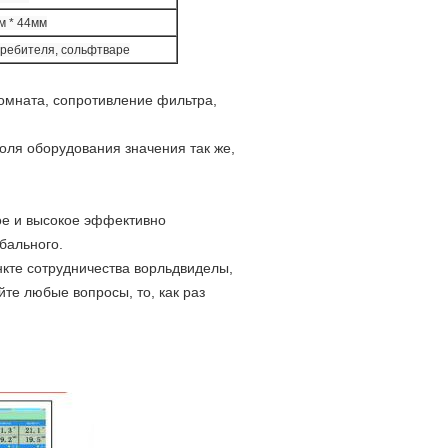
м * 44мм
требителя, сольфтваре
омната, сопротивление фильтра,
оля оборудования значения так же,
ое и высокое эффективно
бального.
нкте сотрудничества ворльдвиделы,
йте любые вопросы, то, как раз