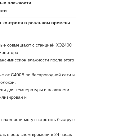
ных влажности
,
сти
и контроля в реальном времени
рые совмещают с станцией ХЭ2400
монитора.
нсимиссион влажности после этого
ые от С400В по беспроводной сети и
олокой.
ени для температуры и влажности.
илизирован и
 влажности могут встретить быструю
ль в реальном времени в 24 часах