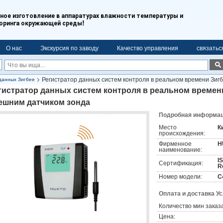
ое изготовление в аппаратурах влажности температуры и
!
оринга окружающей среды
О нас
Экскурсия по заводу
Качество управления
связатьс
Регистратор данных систем контроля в реальном времени Зиг
данных Зигбее
гистратор данных систем контроля в реальном времен
ешним датчиком зонда
Подробная информаци
Место
К
происхождения:
Фирменное
H
наименование:
I
Сертификация:
R
Номер модели:
С
Оплата и доставка У
Количество мин заказа
Цена: