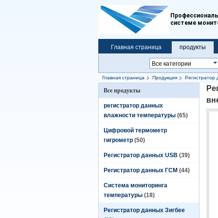
Профессиональн
системе монит
Главная страница
продукты
Главная страница
Продукция
Регистратор 
Ре
Все продукты
вн
регистратор данных
влажности температуры
(65)
Цифровой термометр
гигрометр
(50)
Регистратор данных USB
(39)
Регистратор данных ГСМ
(44)
Система мониторинга
температуры
(18)
Регистратор данных Зигбее