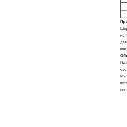
Пр
Шир
исп
дав
как
Об
Наш
обс
Мы 
кот
свя