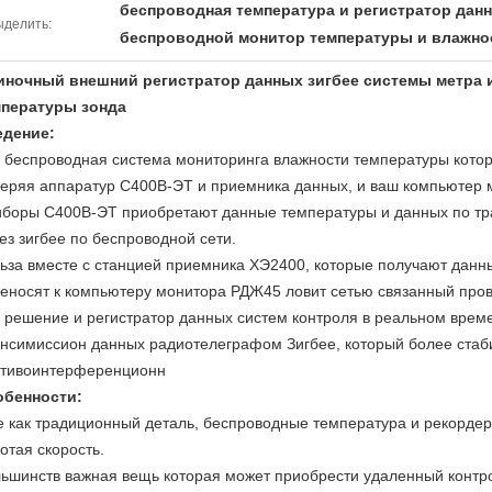
беспроводная температура и регистратор дан
ыделить:
беспроводной монитор температуры и влажно
иночный внешний регистратор данных зигбее системы метра 
мпературы зонда
едение:
 беспроводная система мониторинга влажности температуры кото
еряя аппаратур С400В-ЭТ и приемника данных, и ваш компьютер 
боры С400В-ЭТ приобретают данные температуры и данных по тра
ез зигбее по беспроводной сети.
ьза вместе с станцией приемника ХЭ2400, которые получают данн
еносят к компьютеру монитора РДЖ45 ловит сетью связанный пров
 решение и регистратор данных систем контроля в реальном врем
нсимиссион данных радиотелеграфом Зигбее, который более стаб
тивоинтерференционн
обенности:
е как традиционный деталь, беспроводные температура и рекордер
отая скорость.
ьшинств важная вещь которая может приобрести удаленный контро