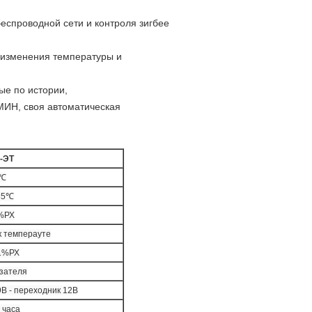
еспроводной сети и контроля зигбее
ь изменения температуры и
ые по истории,
МИН, своя автоматическая
-ЭТ
5℃
85℃
%РХ
к темперауте
.1%РХ
азателя
В - переходник 12В
 часа