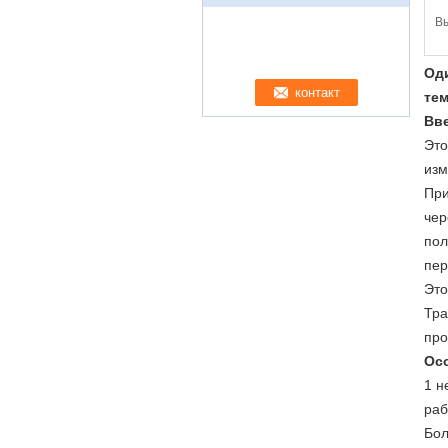
В
Од
те
Вв
Это
изм
При
чер
пол
пер
Это
Тра
про
Ос
1 н
раб
Бол