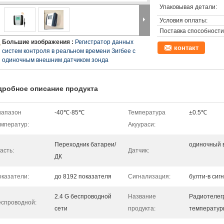
Упаковывая детали:
Условия оплаты:
Поставка способности
Большие изображения :
Регистратор данных
контакт
систем контроля в реальном времени Зигбее с
одиночным внешним датчиком зонда
дробное описание продукта
иапазон
-40℃·85℃
Температура
±0.5℃
мператур:
Акуураси:
Переходник батареи/
одиночный 
асть:
Датчик:
ДК
казатели:
до 8192 показателя
Сигнализация:
булти-в сиг
2.4 G беспроводной
Название
Радиотелег
еспроводной:
сети
продукта:
температур