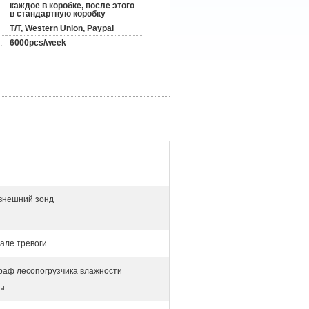
каждое в коробке, после этого
в стандартную коробку
T/T, Western Union, Paypal
:
6000pcs/week
внешний зонд
нале тревоги
раф лесопогрузчика влажности
ы