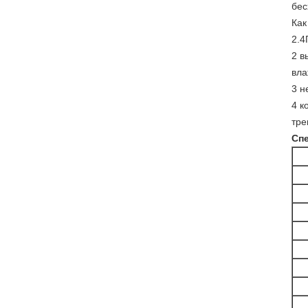
бес
Как
2.4
2 в
вла
3 н
4 к
тре
Сп