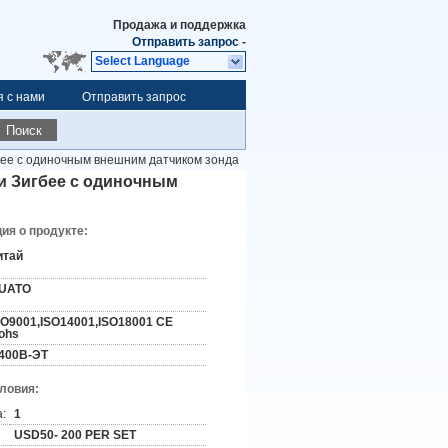
Продажа и поддержка
Отправить запрос
-
Select Language
я с нами
Отправить запрос
Поиск
бее с одиночным внешним датчиком зонда
и Зигбее с одиночным
я о продукте:
итай
UATO
SO9001,ISO14001,ISO18001 CE
ohs
400В-ЭТ
словия:
:
1
USD50- 200 PER SET