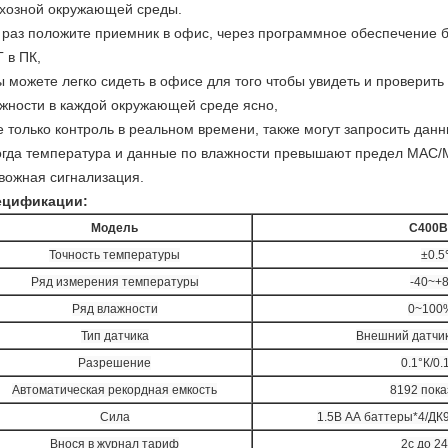
хозной окружающей среды.
 раз положите приемник в офис, через программное обеспечение б
Г в ПК,
ы можете легко сидеть в офисе для того чтобы увидеть и проверит
жности в каждой окружающей среде ясно,
е только контроль в реальном времени, также могут запросить данн
огда температура и данные по влажности превышают предел МАС/
вожная сигнализация.
ецификации:
Модель
С400В
Точность температуры
±0.
Ряд измерения температуры
-40~+
Ряд влажности
0~100
Тип датчика
Внешний датчи
Разрешение
0.1°К/0
Автоматическая рекордная емкость
8192 пок
Сила
1.5В АА баттеры*4/ДК9
Внося в журнал тариф
2с до 24