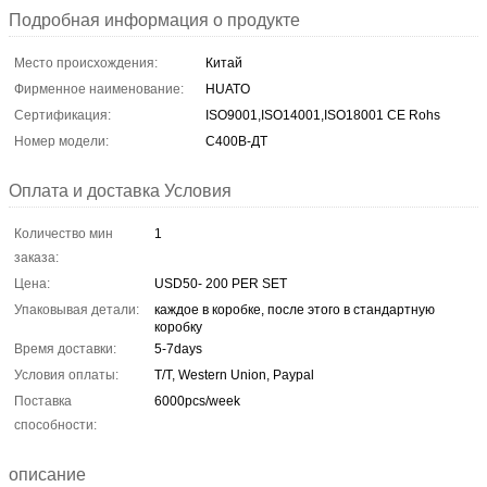
Подробная информация о продукте
Место происхождения:
Китай
Фирменное наименование:
HUATO
Сертификация:
ISO9001,ISO14001,ISO18001 CE Rohs
Номер модели:
С400В-ДТ
Оплата и доставка Условия
Количество мин
1
заказа:
Цена:
USD50- 200 PER SET
Упаковывая детали:
каждое в коробке, после этого в стандартную
коробку
Время доставки:
5-7days
Условия оплаты:
T/T, Western Union, Paypal
Поставка
6000pcs/week
способности:
описание