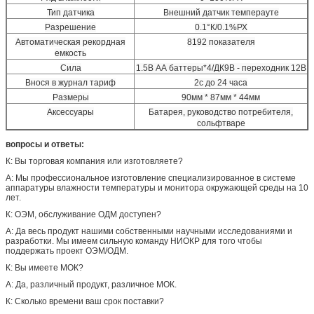
Тип датчика
Внешний датчик темперауте
Разрешение
0.1°К/0.1%РХ
Автоматическая рекордная
8192 показателя
емкость
Сила
1.5В АА баттеры*4/ДК9В - переходник 12В
Внося в журнал тариф
2с до 24 часа
Размеры
90мм * 87мм * 44мм
Аксессуары
Батарея, руководство потребителя,
сольфтваре
вопросы и ответы:
К: Вы торговая компания или изготовляете?
А: Мы профессиональное изготовление специализированное в системе
аппаратуры влажности температуры и монитора окружающей среды на 10
лет.
К: ОЭМ, обслуживание ОДМ доступен?
А: Да весь продукт нашими собственными научными исследованиями и
разработки. Мы имеем сильную команду НИОКР для того чтобы
поддержать проект ОЭМ/ОДМ.
К: Вы имеете МОК?
А: Да, различный продукт, различное МОК.
К: Сколько времени ваш срок поставки?