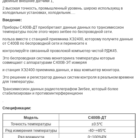
Двойные внешние датчики 1,
2 высокая точность, промышленный уровень. широко использующ в
холодильных установках, холодильник….
Введение:
Приборы С400В-ДТ приобретают данные данных по трансимиссион
температуры после этого через зигбее по беспроводной сети.
польза вместе с станцией приемника ХЭ2400, которому получите данные
от С400В по беспроводной сети и перенесите к
контролируйте связанный проволокой компьютер чистой РДЖ45.
Это беспроводная система мониторинга температуры которые
совмещают с аппаратурами С400В-ЭТ измеряя
и станция ХЭ2400 приемника данных, и ваш компьютер монитора.
Это решение и регистратор данных систем контроля в реальном времени
для температуры.
Трансимиссион данных радиотелеграфом Зигбее, который более
стабилизирован и противоинтерференционн
.
Спецификации:
Модель
С400В-ДТ
Точность температуры
±0.5℃
Ряд измерения температуры
-40~+85℃
Ряд влажности
0~100%РХ