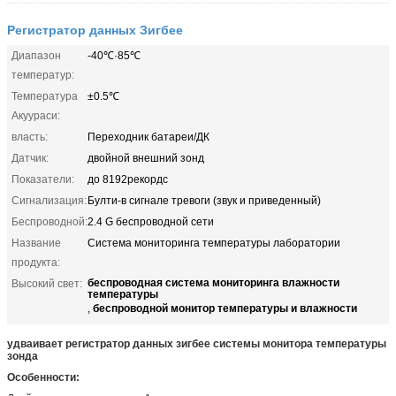
Регистратор данных Зигбее
Диапазон
-40℃·85℃
температур:
Температура
±0.5℃
Акуураси:
власть:
Переходник батареи/ДК
Датчик:
двойной внешний зонд
Показатели:
до 8192рекордс
Сигнализация:
Булти-в сигнале тревоги (звук и приведенный)
Беспроводной:
2.4 G беспроводной сети
Название
Система мониторинга температуры лаборатории
продукта:
беспроводная система мониторинга влажности
Высокий свет:
температуры
беспроводной монитор температуры и влажности
,
удваивает регистратор данных зигбее системы монитора температуры
зонда
Особенности: