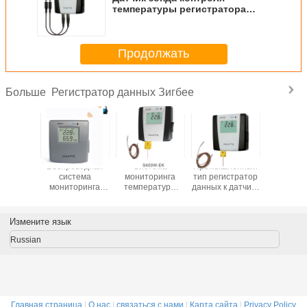
температуры регистратора
данных ХУАТО Зигбее двойной
внешний
Продолжать
Регистратор данных Зигбее
Больше
интерференционная
Беспроводная
Система
Промышленный
Точность
ратура
система
мониторинга
тип регистратор
темпер
ее и
мониторинга
температуры
данных к датчика
Зигб
тратор
температуры
лаборатории с
беспроводной,
холоди
ных
регистратора
промышленным
беспроводной
устано
ности
данных Зигбее с
типом зондом к
лесопогрузчик
регистр
Измените язык
ируют 50
большим
температуры
данн
ров
экраном Лкд
влажн
Russian
высо
Главная страница
|
О нас
|
связаться с нами
|
Карта сайта
|
Privacy Policy