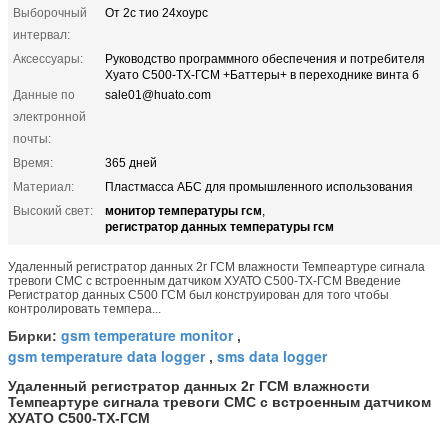
Выборочный
От 2с тио 24хоурс
интервал:
Аксессуары:
Руководство программного обеспечения и потребителя
Хуато С500-ТХ-ГСМ +Баттеры+ в переходнике винта б
Данные по
sale01@huato.com
электронной
почты:
Время:
365 дней
Материал:
Пластмасса АБС для промышленного использования
монитор температуры гсм
Высокий свет:
,
регистратор данных температуры гсм
Удаленный регистратор данных 2г ГСМ влажности Темпеартуре сигнала
тревоги СМС с встроенным датчиком ХУАТО С500-ТХ-ГСМ Введение
Регистратор данных С500 ГСМ был конструирован для того чтобы
контролировать темпера...
gsm temperature monitor
Бирки:
,
gsm temperature data logger
sms data logger
,
Удаленный регистратор данных 2г ГСМ влажности
Темпеартуре сигнала тревоги СМС с встроенным датчиком
ХУАТО С500-ТХ-ГСМ