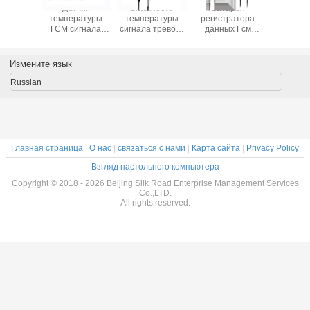
Датчик
Влажность
Батарея
Датч
температуры
температуры
регистратора
темпер
ГСМ сигнала
сигнала тревоги
данных Гсм
ГСМ си
тревоги СМС,
регистратора
минуты сигнала
тревоги
дисплей ЛКД
данных СМС
тревоги СМС
диспле
регистратора
мобильного
максимальная
регистр
Измените язык
данных
телефона
использующая
данн
температуры
основанная ГСМ
энергию с
темпер
Russian
ГСМ
65000
зондом двойника
ГС
показателей
внешним
Главная страница
|
О нас
|
связаться с нами
|
Карта сайта
|
Privacy Policy
Взгляд настольного компьютера
Copyright © 2018 - 2026 Beijing Silk Road Enterprise Management Services
Co.,LTD.
All rights reserved.