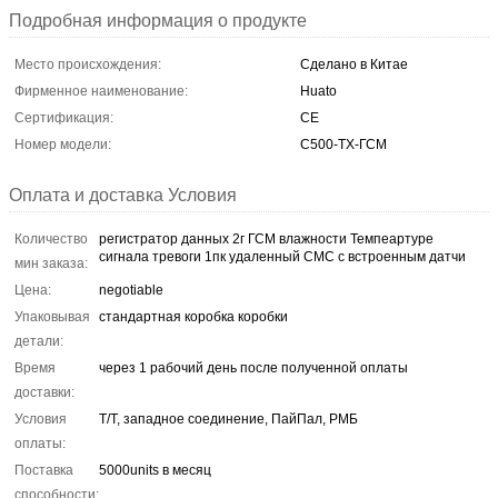
Подробная информация о продукте
Место происхождения:
Сделано в Китае
Фирменное наименование:
Huato
Сертификация:
CE
Номер модели:
С500-ТХ-ГСМ
Оплата и доставка Условия
Количество
регистратор данных 2г ГСМ влажности Темпеартуре
сигнала тревоги 1пк удаленный СМС с встроенным датчи
мин заказа:
Цена:
negotiable
Упаковывая
стандартная коробка коробки
детали:
Время
через 1 рабочий день после полученной оплаты
доставки:
Условия
Т/Т, западное соединение, ПайПал, РМБ
оплаты:
Поставка
5000units в месяц
способности: