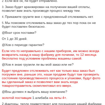
Если все ок, пи будет отправлено.
2.
Заказ будет аранжирован на получении вашей оплаты,
3.
позволит вам знать производя процесс между тем.
Прикажите грузите вне с предложенный отслеживать нет.
4.
Мы поможем отслеживать ваш заказ до тех пор пока он не
5.
будет поставлен безопасно.
@Вхат срок поставки?
От 1 до 30 дней.
@Хов о периоде гарантии?
Если что-то неправильно с нашим прибором, им можно всегда
возвратить назад в нашу фабрику для починки, то 12 месяца
бесплатно под условием проблемы машины самой.
@Хов я знаю грузили ли вы мой заказ или не?
Будет предложен отслеживать нет как только ваш заказ был
погружен вне, раньше это, наши продажи будут там проверить
состояние производственного процесса и упаковки, будут фото
вы сделанный заказ и позволяют вам знать когда
товароотправитель скомплектовал его вверх.
@Вхы должен я выбрать вашу компанию?
золотой поставщик
1.алибаба
на леты 4+.
2.факторы, тепло приветствуют для посещения нашей фабрики.