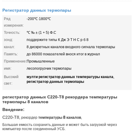
Регистратор данных термопары
Ряд
-200℃·1800℃
измерения:
Точность:
℃ ‰ ± (1 + 5) Ф.С
зонд:
поддержите типы К Дж Э Т Н С р б 8
канал:
8 дискретных каналов входного сигнала термопары
Память:
до 86000 показателей внося итог в журнал
Применение:
Промышленные
имя:
лесопогрузчик термопары
мулти регистратор данных температуры канала
Высокий
,
регистратор данных термопары
свет:
регистратор данных С220-Т8 рекордера температуры
термопары 8 каналов
Введение:
С220-Т8,
8
рекордер
температуры
каналов
,
Большая емкость сохранить данные и может быть загрузкой через
компьютер после соединенный УСБ.