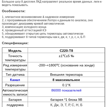
Большое шоу 8 дисплея ЛКД направляет реальное время данных. легк-к-
видеть показывать.
Особенности:
1, элегантное возникновение & надежное измерение
2, с программным обеспечением Логпро к данным по анализа, оно
производит диаграмму кривой автоматически.
3, компенсация холодного конца
4, проведенный аттестацией КЭ
5, обнаруживают открытую цепь термопары автоматически
6, поддерживают 8 типов термопары как к, дж, е, т, р, с, н, Б.П
Спецификации:
Модель
С220-Т8
Точность
±1℃±5 ‰
температуры
Ряд измерения
-200~+1800℃ (основание на зонде)
температуры
Тип датчика
Внешняя термопара
Канал
8 максимальное
Разрешение
0.1°К
Автоматическая
86000 показателей
емкость записи
Батарея
батарея *1 блока 9В
поддержка
К, Дж, Э, Т, Р, С, Н, Б