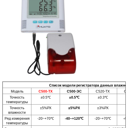
Список модели регистратора данных влажно
Модель
С500-ТХ
С500-ЭС
С520-ТХ
С
Точность
±0.5℃
±0.5℃
±0.3℃
температуры
Точность
±5%РХ
±5%РХ
±3%РХ
±
влажности
Ряд измерения
-20~+70℃
-40~+120℃
-20~+70℃
-4
температуры