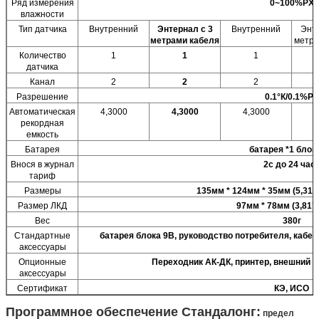
Ряд измерения
0~100%РХ
влажности
Тип датчика
Внутренний
Энтернал с 3
Внутренний
Энте
метрами кабеля
метра
Количество
1
1
1
датчика
Канал
2
2
2
Разрешение
0.1°К/0.1%РХ
Автоматическая
4,3000
4,3000
4,3000
4
рекордная
емкость
Батарея
батарея *1 блок
Внося в журнал
2с до 24 час
тариф
Размеры
135мм * 124мм * 35мм (5,31" 
Размер ЛКД
97мм * 78мм (3,81" 
Вес
380г
Стандартные
батарея блока 9В, руководство потребителя, кабе
аксессуары
Опционные
Переходник АК-ДК, принтер, внешний зв
аксессуары
Сертификат
КЭ, ИСО
Программное обеспечение Стандалонг:
предел