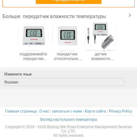
передатчик влажности температуры
Больше
атура и
Легкий
Прочный
КЭ/ИСО одобрил
Промышл
тратор
поддерживайте
передатчик
датчик
регист
датчика
передатчик
относительной
влажности
данн
сти для
влажности
влажности,
комнаты
напряж
рения
температуры
передатчик
передатчика
тока
ратуры
для фармации/
датчика
влажности
экономи
Измените язык
парника
температуры
температуры
переда
Виф
Russian
темпер
Главная страница
|
О нас
|
связаться с нами
|
Карта сайта
|
Privacy Policy
Взгляд настольного компьютера
Copyright © 2018 - 2026 Beijing Silk Road Enterprise Management Services
Co.,LTD.
All rights reserved.