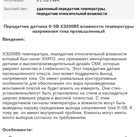
Резолюция:
0.1℃/0.1%РХ
удаленный передатчик температуры
Высокий свет:
,
передатчик относительной влажности
Передатчик датчика 0~5В ХЭ200В5 влажности температуры
напряжения тока промышленный
Введение:
ХЭ200В5 температура, передатчик относительной влажности
который был начат ХУАТО, оно принимает импортированные
датчики и высокопроизводительный дизайн СКМ, которые
уверяют качество и стабильность. Этот передатчик датчик
промышленного класса, оно может поддержать выход
напряжения тока. Он имеет уникальные конструктивные
особенности для обеспечения что жара произведенная
монтажной платой не будет влиять на измерять. Они стен-
установлены/могут быть установлены на стене и насладиться
широко измеряя рядом и высокой точностью. С этим
передатчиком сигналы температуры и влажности могут быть
выведены наружу серединами выхода напряжения тока 0~5В. К
тому же, он имеет внутренний пробник. Клиенты могут иметь
много выборов согласно их требованиям.
Особенности: