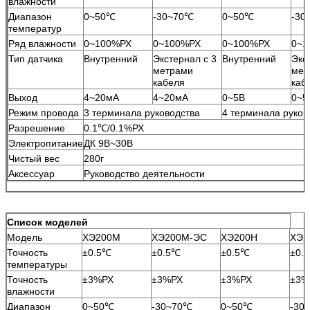
влажности
Диапазон
0~50℃
-30~70℃
0~50℃
-30
температур
Ряд влажности
0~100%РХ
0~100%РХ
0~100%РХ
0~1
Тип датчика
Внутренний
Экстернал с 3
Внутренний
Экс
метрами
мет
кабеля
каб
Выход
4~20мА
4~20мА
0~5В
0~5
Режим провода
3 терминала руководства
4 терминала руков
Разрешение
0.1℃/0.1%РХ
Электропитание
ДК 9В~30В
Чистый вес
280г
Аксессуар
Руководство деятельности
Список моделей
Модель
ХЭ200М
ХЭ200М-ЭС
ХЭ200Н
ХЭ2
Точность
±0.5℃
±0.5℃
±0.5℃
±0.
температуры
Точность
±3%РХ
±3%РХ
±3%РХ
±3%
влажности
Диапазон
0~50℃
-30~70℃
0~50℃
-30