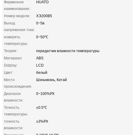
Фирменное
HUATO
наименование:
Номер модели:
ХЭ200В5
Выход
0~5в
напряжения тока:
измерять
0~50℃
температуры:
Теория:
передатчик влажности температуры
Материал:
ABS
Didplay:
LCD
Цвет:
белый
Место
Шэньчжэнь, Китай
происхождения:
Диапазон
0~100%РХ
влажности:
Точность
±0.5℃
температуры:
точность
±3%РХ
влажности: