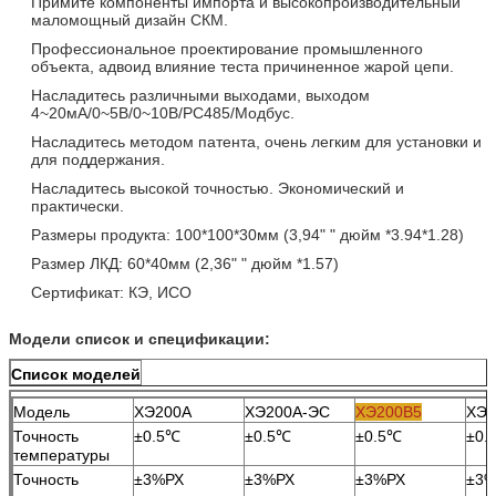
Примите компоненты импорта и высокопроизводительный
маломощный дизайн СКМ.
Профессиональное проектирование промышленного
объекта, адвоид влияние теста причиненное жарой цепи.
Насладитесь различными выходами, выходом
4~20мА/0~5В/0~10В/РС485/Модбус.
Насладитесь методом патента, очень легким для установки и
для поддержания.
Насладитесь высокой точностью. Экономический и
практически.
Размеры продукта: 100*100*30мм (3,94" " дюйм *3.94*1.28)
Размер ЛКД: 60*40мм (2,36" " дюйм *1.57)
Сертификат: КЭ, ИСО
Модели список и спецификации:
Список моделей
Модель
ХЭ200А
ХЭ200А-ЭС
ХЭ200В5
ХЭ2
Точность
±0.5℃
±0.5℃
±0.5℃
±0.
температуры
Точность
±3%РХ
±3%РХ
±3%РХ
±3%