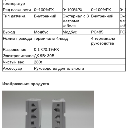
температур
Ряд влажности
0~100%РХ
0~100%РХ
0~100%РХ
0~1
Тип датчика
Внутренний
Экстернал с 3
Внутренний
Экст
метрами
мет
кабеля
каб
Выход
Модбус
Модбус
РС485
РС4
Режим провода
терминалы 4леад
4 терминала
руководства
Разрешение
0.1℃/0.1%РХ
Электропитание
ДК 9В~30В
Чистый вес
280г
Аксессуар
Руководство деятельности
Изображения продукта