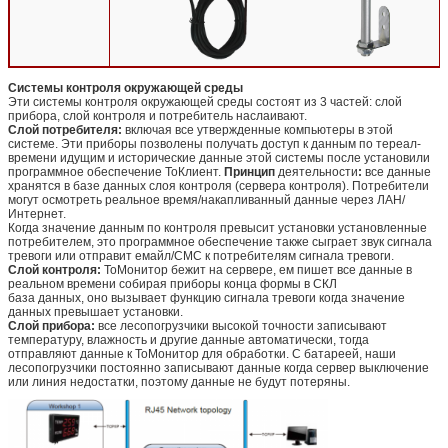
Системы контроля окружающей среды
Эти системы контроля окружающей среды состоят из 3 частей: слой
прибора, слой контроля и потребитель наслаивают.
Слой потребителя:
включая все утвержденные компьютеры в этой
системе. Эти приборы позволены получать доступ к данным по тереал-
времени идущим и исторические данные этой системы после установили
программное обеспечение ТоКлиент.
Принцип
деятельности
:
все данные
хранятся в базе данных слоя контроля (сервера контроля). Потребители
могут осмотреть реальное время/накапливанный данные через ЛАН/
Интернет.
Когда значение данным по контроля превысит установки установленные
потребителем, это программное обеспечение также сыграет звук сигнала
тревоги или отправит емайл/СМС к потребителям сигнала тревоги.
Слой контроля:
ТоМонитор бежит на сервере, ем пишет все данные в
реальном времени собирая приборы конца формы в СКЛ
база данных, оно вызывает функцию сигнала тревоги когда значение
данных превышает установки.
Слой прибора:
все лесопогрузчики высокой точности записывают
температуру, влажность и другие данные автоматически, тогда
отправляют данные к ТоМонитор для обработки. С батареей, наши
лесопогрузчики постоянно записывают данные когда сервер выключение
или линия недостатки, поэтому данные не будут потеряны.