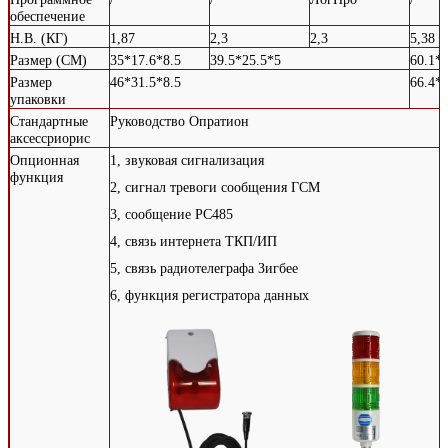
обеспечение
Н.В. (КГ)
1,87
2,3
2,3
5,38
Размер (СМ)
35*17.6*8.5
39.5*25.5*5
60.1*
Размер
46*31.5*8.5
66.4*4
упаковки
Стандартные
Руководство Опратион
аксессриорис
Опционная
1, звуковая сигнализация
функция
2, сигнал тревоги сообщения ГСМ
3, сообщение РС485
4, связь интернета ТКП/ИП
5, связь радиотелеграфа Зигбее
6, функция регистратора данных