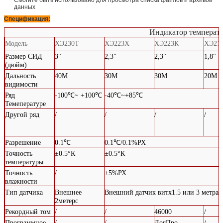
данных
Спецификация:
Индикатор температ
Модель
ХЭ230Т
ХЭ223Х
ХЭ223К
ХЭ21
Размер СИД
3"
2,3"
2,3"
1,8"
(дюйм)
Дальность
40М
30М
30М
20М
видимости
Ряд
-100℃~ +100℃
-40℃~+85℃
Темепературе
Другой ряд
/
/
/
/
Разрешение
0.1℃
0.1℃/0.1%РХ
Точность
±0.5°К
±0.5°К
температуры
Точность
/
±5%РХ
влажности
Тип датчика
Внешнее
Внешний датчик витх1.5 или 3 метра 
2метерс
Рекордный том
/
/
46000
/
Программное
/
/
ЛогПро
/