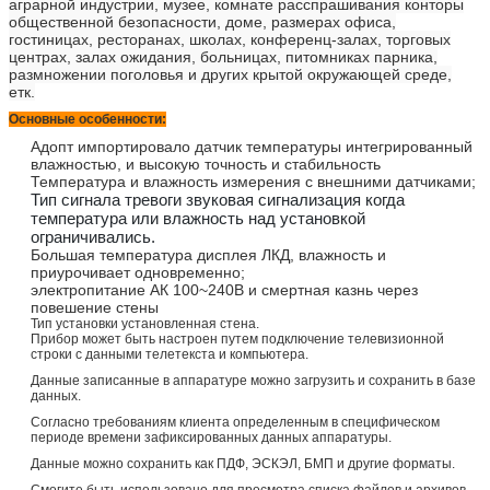
аграрной индустрии, музее, комнате расспрашивания конторы
общественной безопасности, доме, размерах офиса,
гостиницах, ресторанах, школах, конференц-залах, торговых
центрах, залах ожидания, больницах, питомниках парника,
размножении поголовья и других крытой окружающей среде,
етк.
Основные особенности:
Адопт импортировало датчик температуры интегрированный
влажностью, и высокую точность и стабильность
Температура и влажность измерения с внешними датчиками;
Тип сигнала тревоги звуковая сигнализация когда
температура или влажность над установкой
ограничивались.
Большая температура дисплея ЛКД, влажность и
приурочивает одновременно;
электропитание АК 100~240В и смертная казнь через
повешение стены
Тип установки установленная стена.
Прибор может быть настроен путем подключение телевизионной
строки с данными телетекста и компьютера.
Данные записанные в аппаратуре можно загрузить и сохранить в базе
данных.
Согласно требованиям клиента определенным в специфическом
периоде времени зафиксированных данных аппаратуры.
Данные можно сохранить как ПДФ, ЭСКЭЛ, БМП и другие форматы.
Смогите быть использовано для просмотра списка файлов и архивов