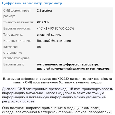
Цифровой термометр гигрометр
СИД формулирует
2,3 дюйма
размер:
точность влажности:
РХ ± 3%
Высокая точность:
- 40°К | + РХ 85°К/0~100%
Трпе датчика:
внешний датчик
Источник питания:
Внешний блок питания
Ключевое
Да
отступление
калибратионриал:
метр влажности цифрового термометра
Высокий свет:
,
дисплей приведенный влажности температуры
Влагомера цифрового термометра ХЭ223Х сигнал тревоги света/звука
панели СИД промышленного большой с внешним зондом
Дисплеи СИД электронные превосходный путь транспортировать
информацию визуально. Табло СИД показывают что точную
информацию и показанную информацию можно уточнить на
регулярной основе.
Оно получать широкое применение в медицинском поле,
складе, электронной мастерской фабрики, офисе, лаборатории,