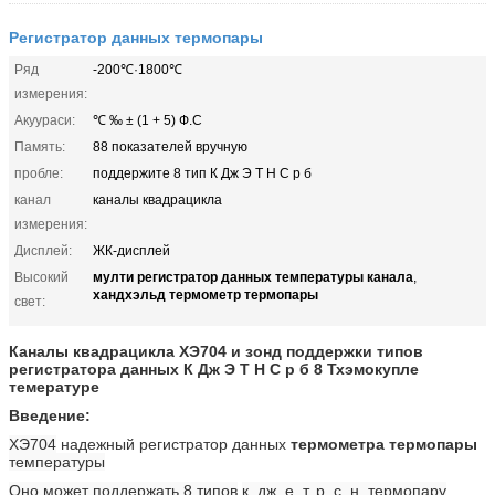
Регистратор данных термопары
Ряд
-200℃·1800℃
измерения:
Акуураси:
℃ ‰ ± (1 + 5) Ф.С
Память:
88 показателей вручную
пробле:
поддержите 8 тип К Дж Э Т Н С р б
канал
каналы квадрацикла
измерения:
Дисплей:
ЖК-дисплей
мулти регистратор данных температуры канала
Высокий
,
хандхэльд термометр термопары
свет:
Каналы квадрацикла ХЭ704 и зонд поддержки типов
регистратора данных К Дж Э Т Н С р б 8 Тхэмокупле
темературе
Введение:
ХЭ704
надежный регистратор данных
термометра термопары
температуры
Оно может поддержать 8 типов
к, дж, е, т, р, с, н, термопару