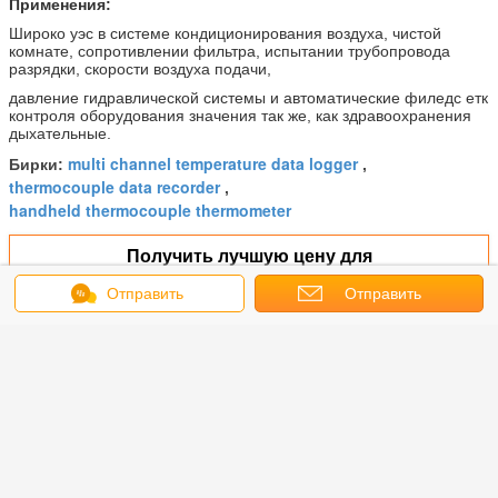
Применения:
Широко уэс в системе кондиционирования воздуха, чистой
комнате, сопротивлении фильтра, испытании трубопровода
разрядки, скорости воздуха подачи,
давление гидравлической системы и автоматические филедс етк
контроля оборудования значения так же, как здравоохранения
дыхательные.
multi channel temperature data logger
Бирки:
,
thermocouple data recorder
,
handheld thermocouple thermometer
Получить лучшую цену для
Отправить
Отправить
сообщение
запрос
Квадрацикл направляет прибор
измерения термопары
регистратора данных
термопары
Продолжать
Регистратор данных термопары
Больше