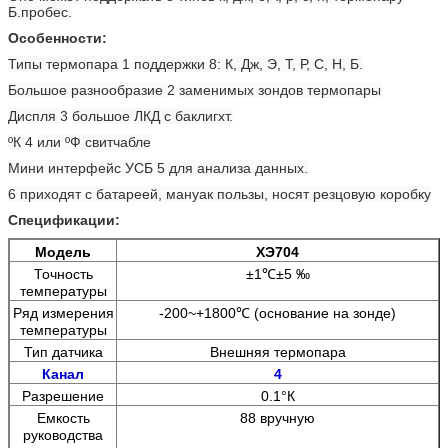
Б.пробес
.
Особенности:
Типы термопара
1
поддержки 8: К, Дж, Э, Т, Р, С, Н, Б.
Большое разнообразие
2
заменимых зондов термопары
Диспля
3
большое ЛКД с баклигхт.
ºК
4
или ºФ свитчабле
Мини интерфейс УСБ 5 для анализа данных.
6 приходят с батареей, мануак пользы, носят резцовую коробку
Спецификации:
Модель
ХЭ704
Точность
±1℃±5 ‰
температуры
Ряд измерения
-200~+1800℃ (основание на зонде)
температуры
Тип датчика
Внешняя термопара
Канал
4
Разрешение
0.1°К
Емкость
88 вручную
руководства