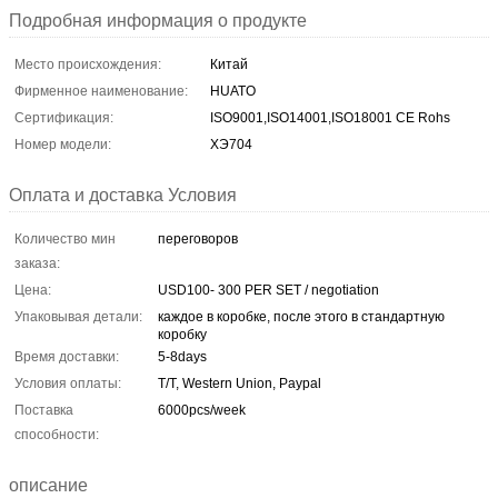
Подробная информация о продукте
Место происхождения:
Китай
Фирменное наименование:
HUATO
Сертификация:
ISO9001,ISO14001,ISO18001 CE Rohs
Номер модели:
ХЭ704
Оплата и доставка Условия
Количество мин
переговоров
заказа:
Цена:
USD100- 300 PER SET / negotiation
Упаковывая детали:
каждое в коробке, после этого в стандартную
коробку
Время доставки:
5-8days
Условия оплаты:
T/T, Western Union, Paypal
Поставка
6000pcs/week
способности:
описание