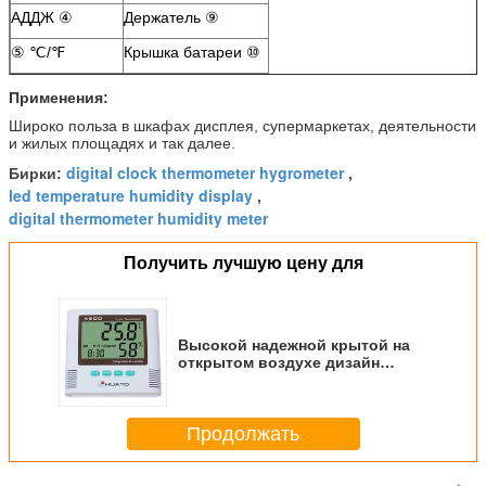
АДДЖ ④
Держатель ⑨
⑤ ℃/℉
Крышка батареи ⑩
Применения:
Широко польза в шкафах дисплея, супермаркетах, деятельности
и жилых площадях и так далее.
digital clock thermometer hygrometer
Бирки:
,
led temperature humidity display
,
digital thermometer humidity meter
Получить лучшую цену для
Высокой надежной крытой на
открытом воздухе дизайн
влагомера термометра
настольной установленный
стеной
Продолжать