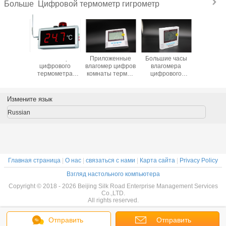
Цифровой термометр гигрометр
Больше
омер
Влагомер
Приложенные
Большие часы
Приуро
ового
цифрового
влагомер цифров
влагомера
термом
метра
термометра
комнаты термо-,
цифрового
влаго
ареи
высокой
Темп цифров и
термометра ЛКД/
влажн
зующий
точности ПТ100
поле датчика
метр
темпер
, крытый
с большим
влажности
Хумидметер
одновре
Измените язык
итор
дисплеем СИД
медицинское
температуры
цифрово
ности
функции сигнала
склад
Russian
ратуры
тревоги
комн
Главная страница
|
О нас
|
связаться с нами
|
Карта сайта
|
Privacy Policy
Взгляд настольного компьютера
Copyright © 2018 - 2026 Beijing Silk Road Enterprise Management Services
Co.,LTD.
All rights reserved.
Отправить
Отправить