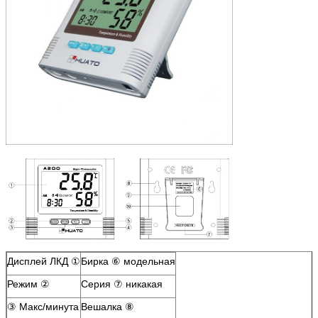
Дисплей ЛКД ①
Бирка ⑥ модельная
Режим ②
Серия ⑦ никакая
③ Макс/минута
Вешалка ⑧