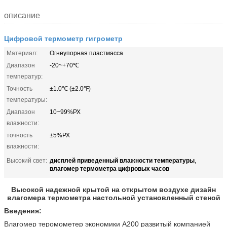
описание
Цифровой термометр гигрометр
Материал:
Огнеупорная пластмасса
Диапазон
-20~+70℃
температур:
Точность
±1.0℃ (±2.0℉)
температуры:
Диапазон
10~99%РХ
влажности:
точность
±5%РХ
влажности:
дисплей приведенный влажности температуры
Высокий свет:
,
влагомер термометра цифровых часов
Высокой надежной крытой на открытом воздухе дизайн
влагомера термометра настольной установленный стеной
Введения:
Влагомер теромометер экономики А200 развитый компанией