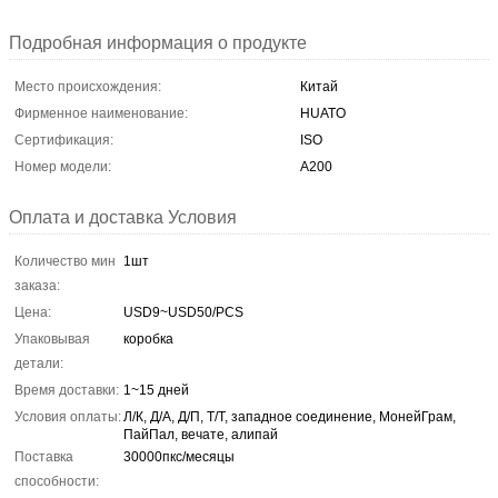
Подробная информация о продукте
Место происхождения:
Китай
Фирменное наименование:
HUATO
Сертификация:
ISO
Номер модели:
A200
Оплата и доставка Условия
Количество мин
1шт
заказа:
Цена:
USD9~USD50/PCS
Упаковывая
коробка
детали:
Время доставки:
1~15 дней
Условия оплаты:
Л/К, Д/А, Д/П, Т/Т, западное соединение, МонейГрам,
ПайПал, вечате, алипай
Поставка
30000пкс/месяцы
способности: