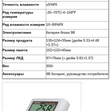
Точность влажности
±5%РХ
Ряд температуры
-20~70℃/-4~158℉
измеряя
Ряд влажности измеряя
10~99%РХ
Электропитание
батарея блока 9В
Размер продукта
135×124×35мм (дюйм 5.31×4.48
×1.37»)
Размер пакета
152×132×45мм
Размер ЛКД
97×78мм (» дюйм 3.81×1.37)
Вес
300г
Аксессуары
9В батарея, руководство потребителя