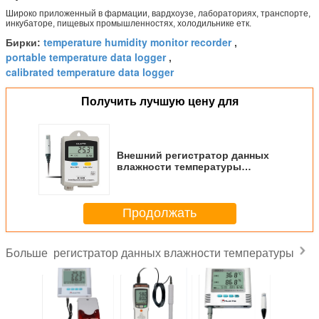
Широко приложенный в фармации, вардхоузе, лабораториях, транспорте,
инкубаторе, пищевых промышленностях, холодильнике етк.
temperature humidity monitor recorder
Бирки:
,
portable temperature data logger
,
calibrated temperature data logger
Получить лучшую цену для
Внешний регистратор данных
влажности температуры
датчика для фармации/
Вардхоузе
Продолжать
регистратор данных влажности температуры
Больше