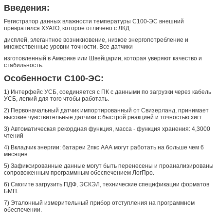
Введения:
Регистратор данных влажности температуры С100-ЭС внешний
превратился ХУАТО, которое отличено с ЛКД
дисплей, элегантное возникновение, низкое энергопотребление и
множественные уровни точности. Все датчики
изготовленный в Америке или Швейцарии, которая уверяют качество и
стабильность.
Особенности С100-ЭС:
1) Интерфейс УСБ, соединяется с ПК с данными по загрузки через кабель
УСБ, легкий для того чтобы работать.
2) Первоначальный датчик импортированный от Свизерланд, принимает
высокие чувствительные датчики с быстрой реакцией и точностью хигт.
3) Автоматическая рекордная функция, масса - функция хранения: 4,3000
чтений
4) Вкладчик энергии: батареи 2пкс ААА могут работать на больше чем 6
месяцев.
5) Зафиксированные данные могут быть перенесены и проанализированы
сопровоженным программным обеспечением ЛогПро.
6) Смогите загрузить ПДФ, ЭСКЭЛ, технические спецификации форматов
БМП.
7) Эталонный измерительный прибор отступления на программном
обеспечении.