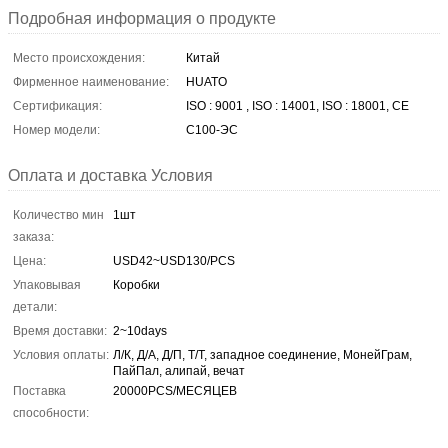
Подробная информация о продукте
Место происхождения:
Китай
Фирменное наименование:
HUATO
Сертификация:
ISO : 9001 , ISO : 14001, ISO : 18001, CE
Номер модели:
С100-ЭС
Оплата и доставка Условия
Количество мин
1шт
заказа:
Цена:
USD42~USD130/PCS
Упаковывая
Коробки
детали:
Время доставки:
2~10days
Условия оплаты:
Л/К, Д/А, Д/П, Т/Т, западное соединение, МонейГрам,
ПайПал, алипай, вечат
Поставка
20000PCS/МЕСЯЦЕВ
способности: