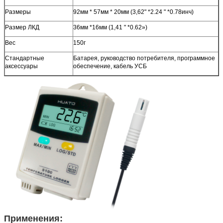
Размеры
92мм * 57мм * 20мм (3,62" *2.24 " *0.78инч)
Размер ЛКД
36мм *16мм (1,41 " *0.62»)
Вес
150г
Стандартные
Батарея, руководство потребителя, программное
аксессуары
обеспечение, кабель УСБ
Применения: