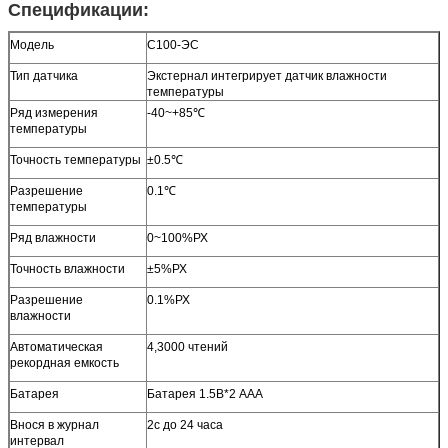
Спецификации:
Модель
С100-ЭС
Тип датчика
Экстернал интегрирует датчик влажности
температуры
Ряд измерения
-40~+85℃
температуры
Точность температуры
±0.5℃
Разрешение
0.1℃
температуры
Ряд влажности
0~100%РХ
Точность влажности
±5%РХ
Разрешение
0.1%РХ
влажности
Автоматическая
4,3000 чтений
рекордная емкость
Батарея
Батарея 1.5В*2 ААА
Внося в журнал
2с до 24 часа
интервал