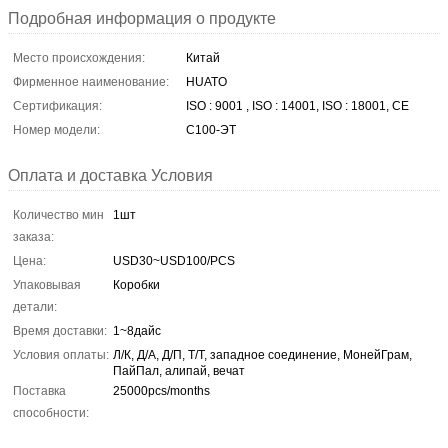
Подробная информация о продукте
Место происхождения:
Китай
Фирменное наименование:
HUATO
Сертификация:
ISO : 9001 , ISO : 14001, ISO : 18001, CE
Номер модели:
С100-ЭТ
Оплата и доставка Условия
Количество мин
1шт
заказа:
Цена:
USD30~USD100/PCS
Упаковывая
Коробки
детали:
Время доставки:
1~8дайс
Условия оплаты:
Л/К, Д/А, Д/П, Т/Т, западное соединение, МонейГрам,
ПайПал, алипай, вечат
Поставка
25000pcs/months
способности: