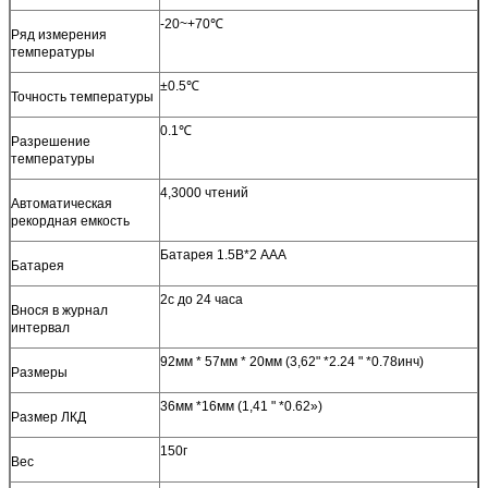
-20~+70℃
Ряд измерения
температуры
±0.5℃
Точность температуры
0.1℃
Разрешение
температуры
4,3000 чтений
Автоматическая
рекордная емкость
Батарея 1.5В*2 ААА
Батарея
2с до 24 часа
Внося в журнал
интервал
92мм * 57мм * 20мм (3,62" *2.24 " *0.78инч)
Размеры
36мм *16мм (1,41 " *0.62»)
Размер ЛКД
150г
Вес