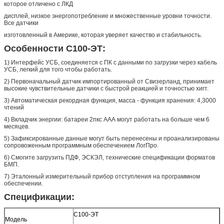
которое отличено с ЛКД
дисплей, низкое энергопотребление и множественные уровни точности.
Все датчики
изготовленный в Америке, которая уверяет качество и стабильность.
Особенности С100-ЭТ:
1) Интерфейс УСБ, соединяется с ПК с данными по загрузки через кабель
УСБ, легкий для того чтобы работать.
2) Первоначальный датчик импортированный от Свизерланд, принимает
высокие чувствительные датчики с быстрой реакцией и точностью хигт.
3) Автоматическая рекордная функция, масса - функция хранения: 4,3000
чтений
4) Вкладчик энергии: батареи 2пкс ААА могут работать на больше чем 6
месяцев.
5) Зафиксированные данные могут быть перенесены и проанализированы
сопровоженным программным обеспечением ЛогПро.
6) Смогите загрузить ПДФ, ЭСКЭЛ, технические спецификации форматов
БМП.
7) Эталонный измерительный прибор отступления на программном
обеспечении.
Спецификации:
С100-ЭТ
Модель